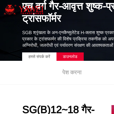
एच वर्ग गैर-आवृत्त शुष्क-प
ट्रांसफॉर्मर
SGB श्रृंखला के अन-एनकैप्सुलेटेड H-क्लास शुष्क प्रकार के 
प्रकार के ट्रांसफार्मर की विशेष प्रक्रिया तकनीक को अपन
अग्निरोधी, जलरोधी एवं पर्यावरण संरक्षण की आवश्यकताओं
हमसे संपर्क करें
डाउनलोड
पेश करना
SG(B)12~18 गैर-