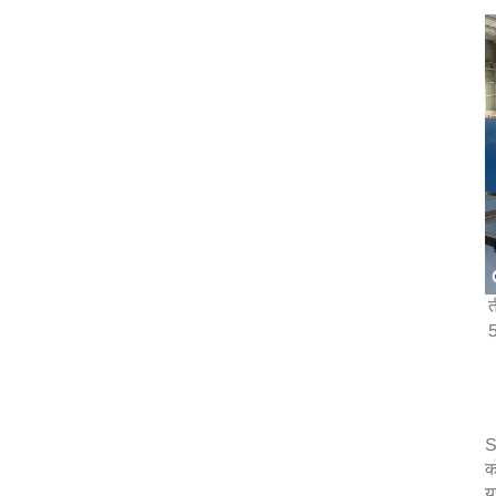
त
5
S
क
य