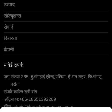
उत्पाद
सॉल्यूशन्स
सेवाएँ
स्थिरता
कंपनी
यावेई संपर्क
पता:
संख्या 265, हुआंगहाई एवेन्यू पश्चिम, है’अन शहर, जिआंगसू
प्रांत
संपर्क व्यक्ति:
श्री वांग
व्हॉट्सएप:
+86-18651392209
ईमेल:
admin@transformeryawei.com